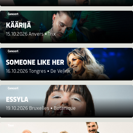
Concert
KÄÄRIJÄ
15.10.2026 Anvers
Trix
Concert
SOMEONE LIKE HER
16.10.2026 Tongres
De Velinx
Concert
ESSYLA
19.10.2026 Bruxelles
Botanique
Tour