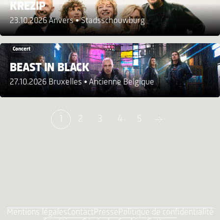
KREZIP
23.10.2026 Anvers
Stadsschouwburg
Concert
BEAST IN BLACK
27.10.2026 Bruxelles
Ancienne Belgique
1
2
3
4
5
Mentions légales
Contact
Presse
Politique de confidentialité