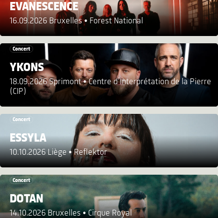
EVANESCENCE
16.09.2026 Bruxelles
Forest National
Concert
YKONS
18.09.2026 Sprimont
Centre d’Interprétation de la Pierre
(CIP)
Concert
ESSYLA
10.10.2026 Liège
Reflektor
Concert
DOTAN
14.10.2026 Bruxelles
Cirque Royal