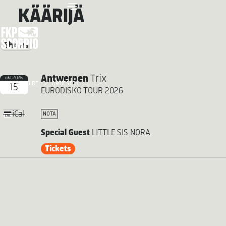
KÄÄRIJÄ
Shows
Antwerpen
Trix
okt 2026
FKP SCORPIO.BE
ARTIESTEN
15
EURODISKO TOUR 2026
iCal
NOTA
Special Guest
LITTLE SIS NORA
Tickets