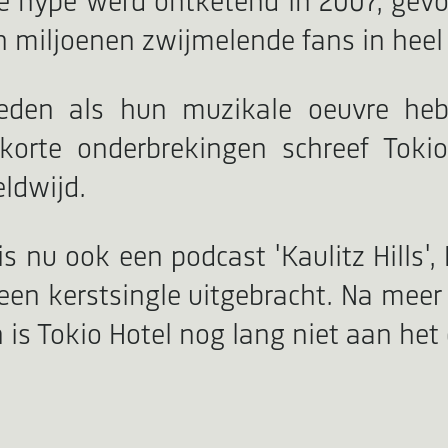
e hype werd ontketend in 2007, gevol
en miljoenen zwijmelende fans in heel
leden als hun muzikale oeuvre heb
 korte onderbrekingen schreef Tok
eldwijd.
 is nu ook een podcast 'Kaulitz Hills',
en kerstsingle uitgebracht. Na meer
 is Tokio Hotel nog lang niet aan het