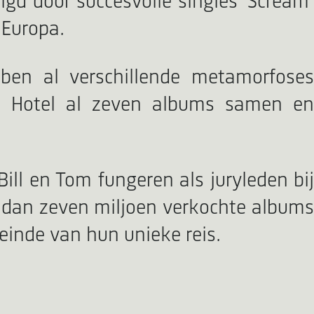
gd door succesvolle singles 'Scream'
 Europa.
ben al verschillende metamorfoses
io Hotel al zeven albums samen en
 Bill en Tom fungeren als juryleden bij
 dan zeven miljoen verkochte albums
 einde van hun unieke reis.