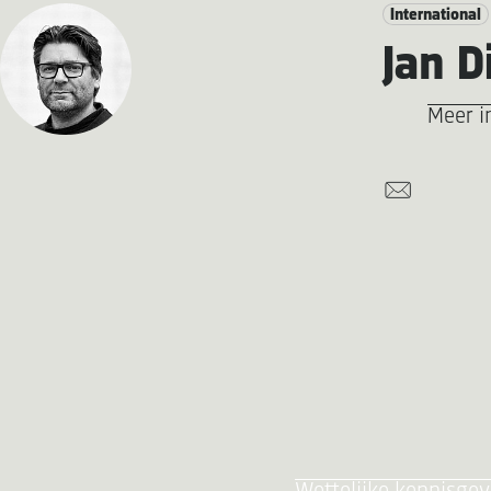
International
Jan D
Meer i