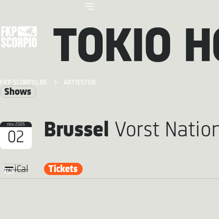
TOKIO H
FKP SCORPIO.BE
ARTIESTEN
Shows
Brussel
Vorst Natio
nov 2026
02
Tickets
iCal