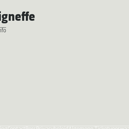
igneffe
nfo