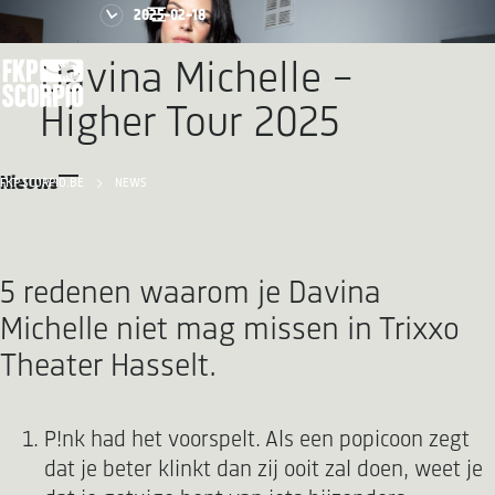
2025-02-18
Davina Michelle –
Higher Tour 2025
Nieuws
FKP SCORPIO.BE
NEWS
5 redenen waarom je Davina
Michelle niet mag missen in Trixxo
Theater Hasselt.
P!nk had het voorspelt. Als een popicoon zegt
dat je beter klinkt dan zij ooit zal doen, weet je