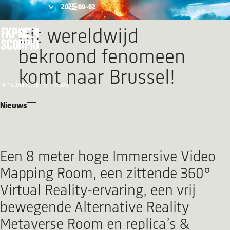
2025-09-02
Dit wereldwijd
bekroond fenomeen
komt naar Brussel!
FKP SCORPIO.BE
NEWS
Nieuws
Een 8 meter hoge Immersive Video
Mapping Room, een zittende 360°
Virtual Reality-ervaring, een vrij
bewegende Alternative Reality
Metaverse Room en replica’s &